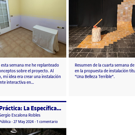
 esta semana me he replanteado
Resumen de la cuarta semana de 
onceptos sobre el proyecto. Al
en la propuesta de instalación tit
o, mi idea era crear una instalación
"Una Belleza Terrible".
nte interactiva en…
Práctica: La Específica. Semana 1
o por
Publicado por
Sergio Escalona Robles
fica. Semana 2
Visibilidad:
Fecha de publicación
en Práctica: La Específica. Semana 1
Pública
-
27 May 2024
-
1 comentario