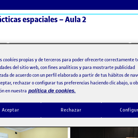
ácticas espaciales – Aula 2
ActiFolios
Ay
os
cookies
propias y de terceros para poder ofrecerte correctamente t
dades del sitio web, con fines analíticos y para mostrarte publicidad
R
zada de acuerdo con un perfil elaborado a partir de tus hábitos de na
eptar, rechazar o configurar tus preferencias haciendo clic abajo, u 
d PR
ón en nuestra
política de cookies.
LA ESPECÍFICA – SEMANA 4
o por
Publicado por
Aceptar
Rechazar
Configu
Publicado por
Publicado por
Alejandro Corral Costas
Sergio Escalona Robles
ossier final
Visibilidad:
Fecha de publicación
en LA ESPECÍFICA – SEMANA 4
Visibilidad:
Fecha de publicació
25 junio
Pública
-
23 Jun 2024
-
1 comentario
Pública
-
21 Jun 2024
-
comen