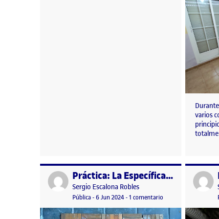
Durante
varios c
principi
totalme
Práctica: La Específica. Semana 2
Publicado por
Publicad
Publicado por
Sergio Escalona Robles
Visibilidad:
Fecha de publicación
7 junio, 2024 7:45 am
en Práctica: La Especí
Pública
-
6 Jun 2024
-
1 comentario