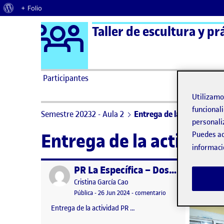
Acerca de WordPress
+ Folio
Logo Ágora
Taller de escultura y pr
Saltar al contenido
Participantes
Utilizam
funcionali
Semestre 20232 - Aula 2
Entrega de la actividad P
personali
Puedes ac
Entrega de la activida
informaci
PR La Específica – Dossier final
Publicado por
Publicad
Publicado por
Cristina García Cao
Visibilidad:
Fecha de publicación
26 junio, 2024 11:53 pm
en PR La Específica – D
Pública
-
26 Jun 2024
-
comentario
Entrega de la actividad PR …