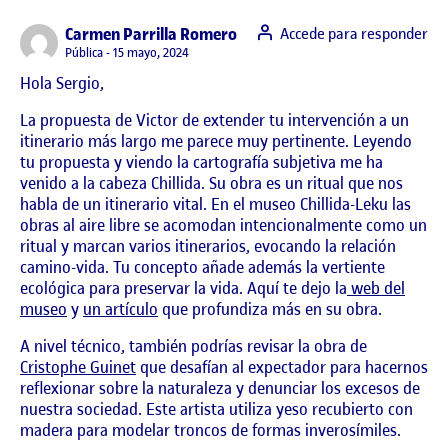
says:
Carmen Parrilla Romero
Accede para responder
Visibilidad:
Pública
15 mayo, 2024
Hola Sergio,
La propuesta de Victor de extender tu intervención a un
itinerario más largo me parece muy pertinente. Leyendo
tu propuesta y viendo la cartografía subjetiva me ha
venido a la cabeza Chillida. Su obra es un ritual que nos
habla de un itinerario vital. En el museo Chillida-Leku las
obras al aire libre se acomodan intencionalmente como un
ritual y marcan varios itinerarios, evocando la relación
camino-vida. Tu concepto añade además la vertiente
ecológica para preservar la vida. Aquí te dejo la
web del
museo
y
un artículo
que profundiza más en su obra.
A nivel técnico, también podrías revisar la obra de
Cristophe Guinet
que desafían al expectador para hacernos
reflexionar sobre la naturaleza y denunciar los excesos de
nuestra sociedad. Este artista utiliza yeso recubierto con
madera para modelar troncos de formas inverosímiles.