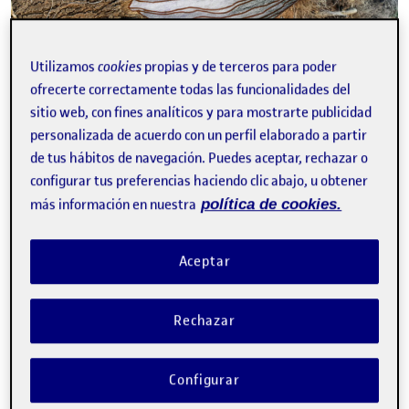
Utilizamos
cookies
propias y de terceros para poder
Reto 3. Hoja de ruta: Bocetos
Publicado por
ofrecerte correctamente todas las funcionalidades del
Publicado por
Sergio Escalona Robles
sitio web, con fines analíticos y para mostrarte publicidad
Visibilidad:
Fecha de publicación
en Reto 3. Hoja de ruta: Bocetos
Pública
-
9 May 2024
-
3 comentarios
personalizada de acuerdo con un perfil elaborado a partir
de tus hábitos de navegación. Puedes aceptar, rechazar o
CONTRIBUTIONS
EN RETO 3. HOJA DE RUTA: BOCETOS
DEBATE
3
configurar tus preferencias haciendo clic abajo, u obtener
más información en nuestra
política de cookies.
says:
Victor Masferrer Anglada
Accede para responder
Visibilidad:
Pública
12 mayo, 2024
Aceptar
Hola Sergio,
es interesante todo lo que comentas, así como la idea de
una intervención mínima, en consonancia con lo
Rechazar
planteado. Podrías investigar, en jardinería y horticultura,
los procesos que se utilizan para «cura de heridas o cortes
» de árboles. Muchas veces se hacen emplastos con
Configurar
diferentes materiales, como cera de abeja, que pueden