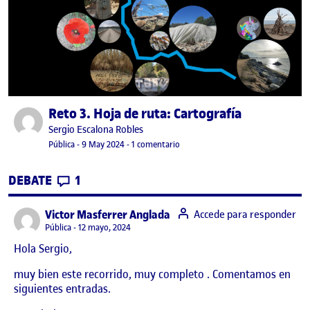
Reto 3. Hoja de ruta: Cartografía
Publicado por
Publicado por
Sergio Escalona Robles
Visibilidad:
Fecha de publicación
en Reto 3. Hoja de ruta: Cartografía
Pública
-
9 May 2024
-
1 comentario
CONTRIBUTIONS
EN RETO 3. HOJA DE RUTA: CARTOGRAFÍA
DEBATE
1
says:
Victor Masferrer Anglada
Accede para responder
Visibilidad:
Pública
12 mayo, 2024
Hola Sergio,
muy bien este recorrido, muy completo . Comentamos en
siguientes entradas.