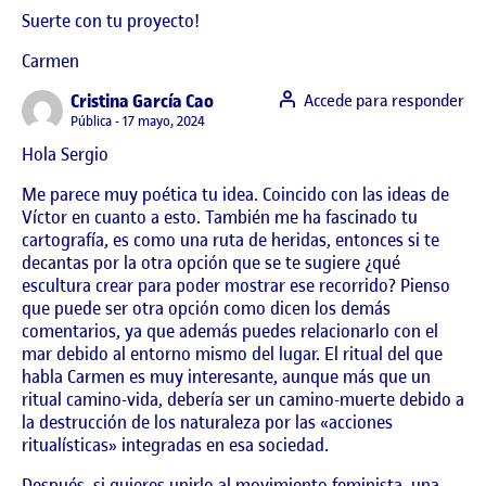
Suerte con tu proyecto!
Carmen
says:
Cristina García Cao
Accede para responder
Visibilidad:
Pública
17 mayo, 2024
Hola Sergio
Me parece muy poética tu idea. Coincido con las ideas de
Víctor en cuanto a esto. También me ha fascinado tu
cartografía, es como una ruta de heridas, entonces si te
decantas por la otra opción que se te sugiere ¿qué
escultura crear para poder mostrar ese recorrido? Pienso
que puede ser otra opción como dicen los demás
comentarios, ya que además puedes relacionarlo con el
mar debido al entorno mismo del lugar. El ritual del que
habla Carmen es muy interesante, aunque más que un
ritual camino-vida, debería ser un camino-muerte debido a
la destrucción de los naturaleza por las «acciones
ritualísticas» integradas en esa sociedad.
Después, si quieres unirlo al movimiento feminista, una