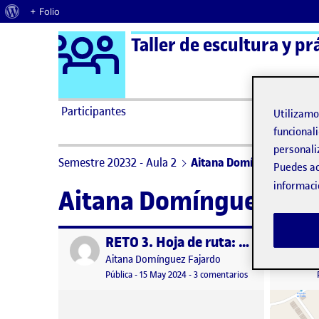
Acerca de WordPress
+ Folio
Logo Ágora
Taller de escultura y pr
Saltar al contenido
Participantes
Utilizam
funcionali
personali
Semestre 20232 - Aula 2
Aitana Domínguez Fajard
Puedes ac
informaci
Aitana Domínguez Faj
RETO 3. Hoja de ruta: Bocetos
Publicado por
Publicad
Publicado por
Aitana Domínguez Fajardo
Visibilidad:
Fecha de publicación
en RETO 3. Hoja de
Pública
-
15 May 2024
-
3 comentarios