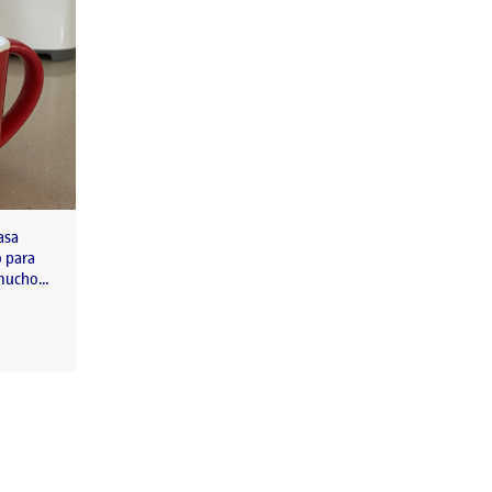
asa
o para
 mucho…