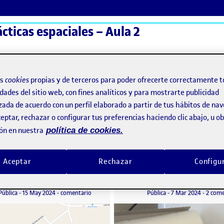
ácticas espaciales – Aula 2
ActiFolios
Ay
os
cookies
propias y de terceros para poder ofrecerte correctamente t
dades del sitio web, con fines analíticos y para mostrarte publicidad
zada de acuerdo con un perfil elaborado a partir de tus hábitos de na
o
eptar, rechazar o configurar tus preferencias haciendo clic abajo, u 
ón en nuestra
política de cookies.
ardo
Aceptar
Rechazar
Configu
RETO 3. Hoja de ruta: cartografía
Reto 1: Pitch del 
o por
Publicado por
Publicado por
Publicado por
Aitana Domínguez Fajardo
Aitana Domínguez Fajar
 ruta: Bocetos
Visibilidad:
Fecha de publicación
en RETO 3. Hoja de ruta: cartografía
Visibilidad:
Fecha de publicació
Pública
-
15 May 2024
-
comentario
Pública
-
7 Mar 2024
-
2 come