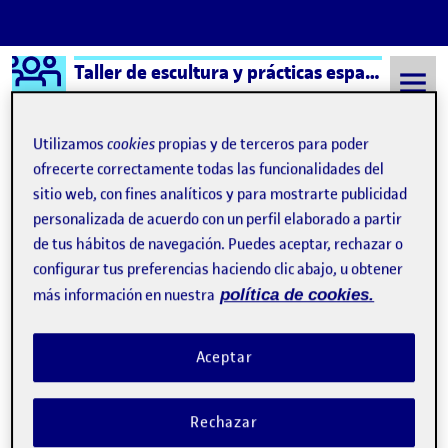
Logo Ágora
Taller de escultura y prácticas espaciales – Aula 2
Saltar al contenido
Utilizamos
cookies
propias y de terceros para poder
ofrecerte correctamente todas las funcionalidades del
sitio web, con fines analíticos y para mostrarte publicidad
Semestre 20232 - Aula 2
María Consuelo Alvarez Pastor
personalizada de acuerdo con un perfil elaborado a partir
María Consuelo Alvarez
de tus hábitos de navegación. Puedes aceptar, rechazar o
configurar tus preferencias haciendo clic abajo, u obtener
Pastor
más información en nuestra
política de cookies.
Reto 1 – Dossier
Publicado por
Aceptar
Publicado por
María Consuelo Alvarez Pastor
Visibilidad:
Fecha de publicación
en Reto 1 – Dossier
Pública
-
28 Mar 2024
-
comentario
Rechazar